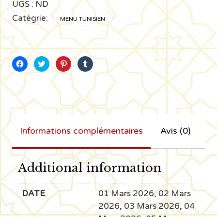
Tunisien
UGS :
ND
Catégrie:
MENU TUNISIEN
Cliquez
Cliquez
Cliquez
Cliquez
pour
pour
pour
pour
partager
partager
partager
partager
sur
sur
sur
sur
Facebook(ouvre
Twitter(ouvre
Pinterest(ouvre
Tumblr(ouvre
dans
dans
dans
dans
une
une
une
une
nouvelle
nouvelle
nouvelle
nouvelle
fenêtre)
fenêtre)
fenêtre)
fenêtre)
Informations complémentaires
Avis (0)
Additional information
DATE
01 Mars 2026, 02 Mars
2026, 03 Mars 2026, 04