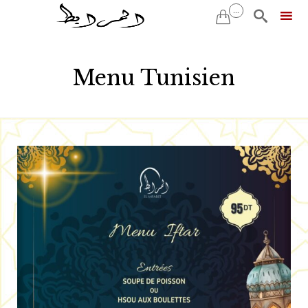
...


Skip
to
Menu Tunisien
content