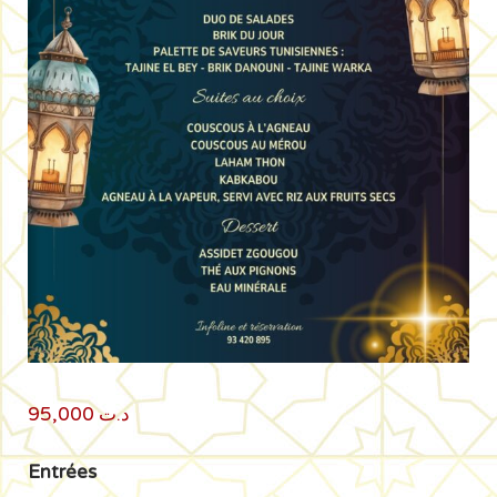
95,000
د.ت
Entrées