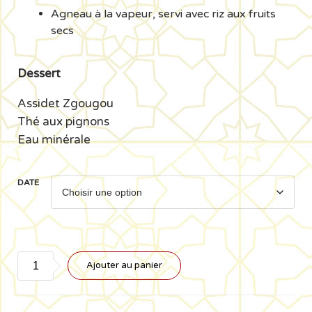
Agneau à la vapeur, servi avec riz aux fruits
secs
Dessert
Assidet Zgougou
Thé aux pignons
Eau minérale
DATE
quantité
Ajouter au panier
de
Menu