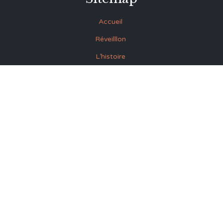
Accueil
Réveilllon
L’histoire
Contacts
27 Rue Souk Ettrok la Médina Tunis (derrière le premier
ministère)
+216 93.420.895
+216 92.846.045
lmrabet@topnet.tn