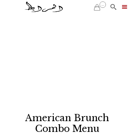
...


Skip
to
content
American Brunch
Combo Menu