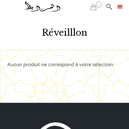
...


Skip
to
Réveilllon
content
Aucun produit ne correspond à votre sélection.