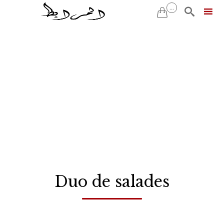
...


Skip
to
content
Duo de salades