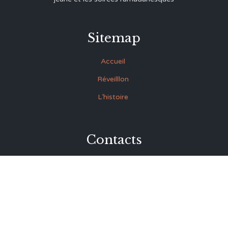
Sitemap
Accueil
Réveilllon
L’histoire
Contacts
27 Rue Souk Ettrok la Médina Tunis (derrière le premier
ministère)
+216 93.420.895
+216 92.846.045
lmrabet@topnet.tn