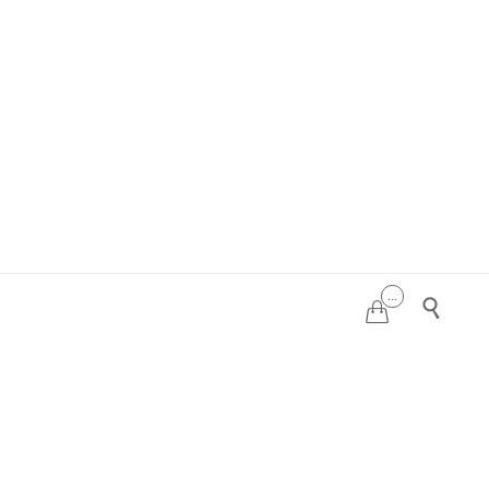
...

