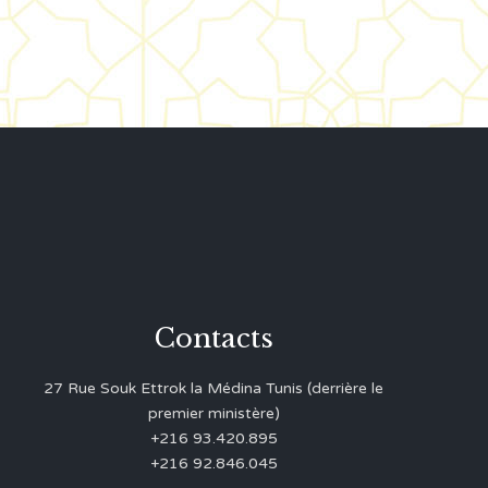
Contacts
27 Rue Souk Ettrok la Médina Tunis (derrière le
premier ministère)
+216 93.420.895
+216 92.846.045