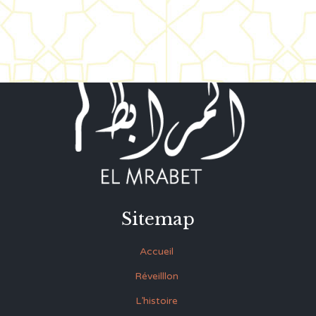
Sitemap
Accueil
Réveilllon
L’histoire