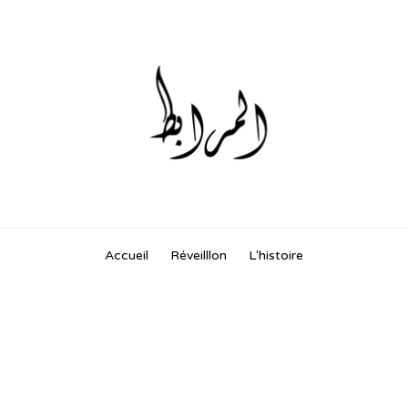
Skip
Accueil
Réveilllon
L'histoire
to
content