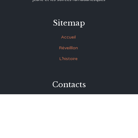
Sitemap
Accueil
Réveilllon
L’histoire
Contacts
27 Rue Souk Ettrok la Médina Tunis (derrière le premier
ministère)
+216 93.420.895
+216 92.846.045
lmrabet@topnet.tn