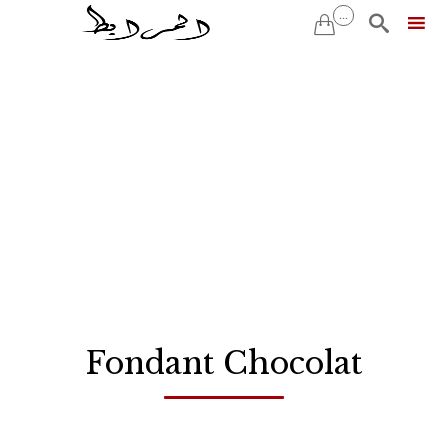
...


Skip
to
content
Fondant Chocolat