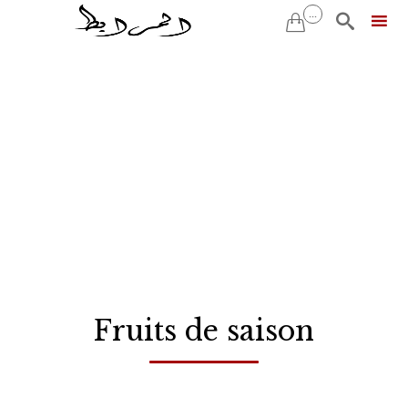
...


Skip
to
content
Fruits de saison