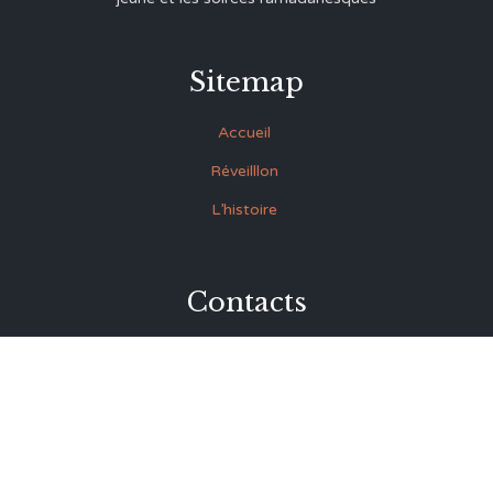
Sitemap
Accueil
Réveilllon
L’histoire
Contacts
27 Rue Souk Ettrok la Médina Tunis (derrière le premier
ministère)
+216 93.420.895
+216 92.846.045
lmrabet@topnet.tn