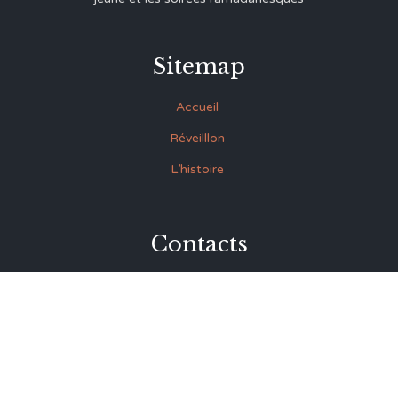
Sitemap
Accueil
Réveilllon
L’histoire
Contacts
27 Rue Souk Ettrok la Médina Tunis (derrière le premier
ministère)
+216 93.420.895
+216 92.846.045
lmrabet@topnet.tn