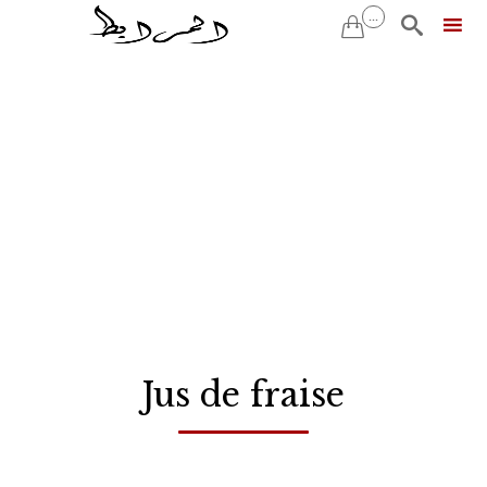
...


Skip
to
content
Jus de fraise