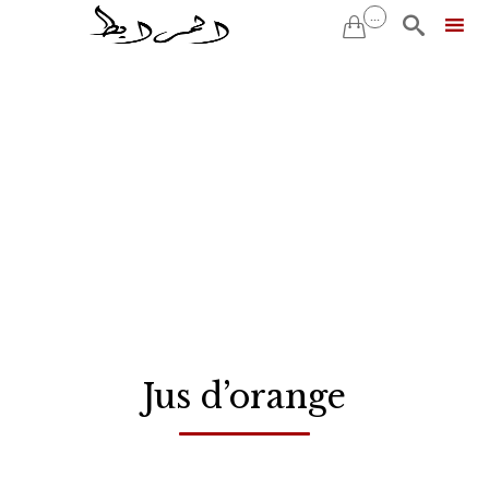
...


Skip
to
content
Jus d’orange