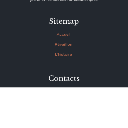
Sitemap
Accueil
Réveilllon
L’histoire
Contacts
27 Rue Souk Ettrok la Médina Tunis (derrière le premier
ministère)
+216 93.420.895
+216 92.846.045
lmrabet@topnet.tn