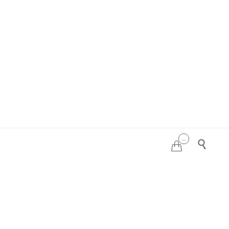
...

