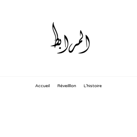
Skip
Accueil
Réveilllon
L'histoire
to
content