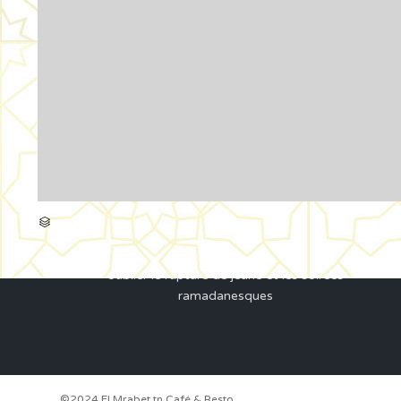
A Propos
CATÉGORIE

El Mrabet se compose d’un café maure, d’un
restaurant et d’une espace évènementielle, Sans
oublier le rupture de jeûne et les soirées
ramadanesques
©2024 El Mrabet.tn Café & Resto