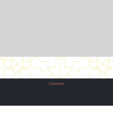
Sitemap
Accueil
Réveilllon
L’histoire