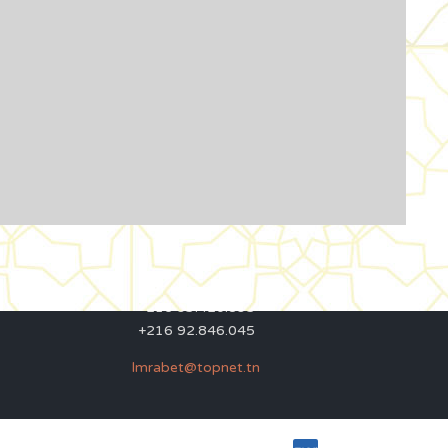
Contacts
27 Rue Souk Ettrok la Médina Tunis (derrière le
premier ministère)
+216 93.420.895
+216 92.846.045
lmrabet@topnet.tn