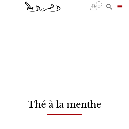
...


Skip
to
content
Thé à la menthe