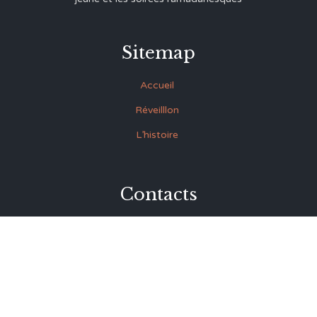
Sitemap
Accueil
Réveilllon
L’histoire
Contacts
27 Rue Souk Ettrok la Médina Tunis (derrière le premier
ministère)
+216 93.420.895
+216 92.846.045
lmrabet@topnet.tn