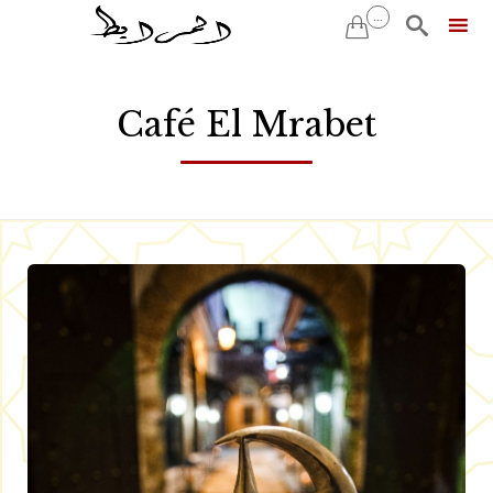
...


Skip
to
Café El Mrabet
content