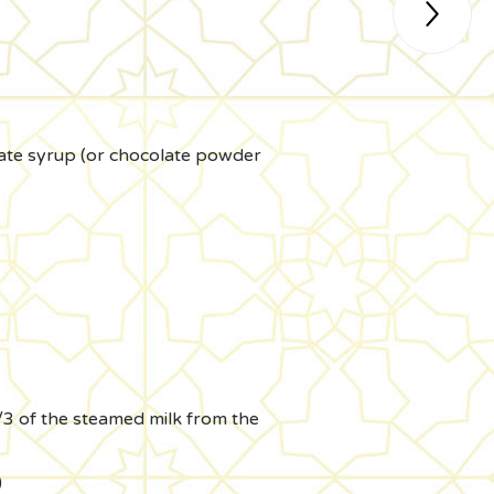

olate syrup (or chocolate powder
/3 of the steamed milk from the
)