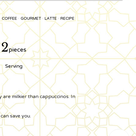
COFFEE
GOURMET
LATTE
RECIPE
2
pieces
Serving
y are milkier than cappuccinos. In
 can save you.