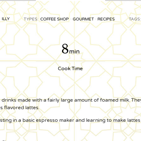
ILLY
TYPES:
COFFEE SHOP
GOURMET
RECIPES
TAGS:
8
min
Cook Time
o drinks made with a fairly large amount of foamed milk. The
 flavored lattes.
nvesting in a basic espresso maker and learning to make lattes