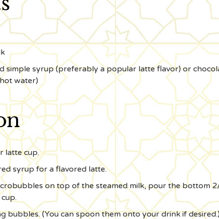
s
lk
ed simple syrup (preferably a popular latte flavor) or choc
 hot water)
on
 latte cup.
ed syrup for a flavored latte.
icrobubbles on top of the steamed milk, pour the bottom 2
 cup.
ng bubbles. (You can spoon them onto your drink if desired.