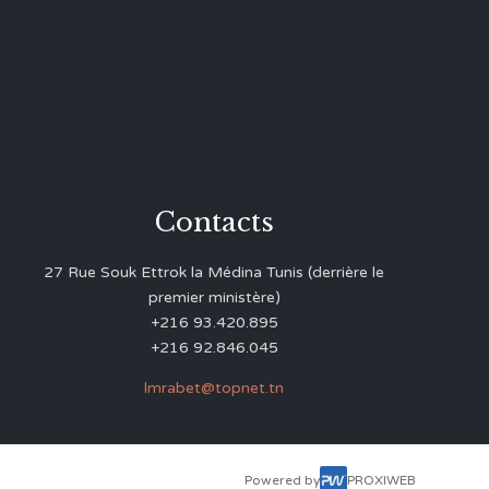
Contacts
27 Rue Souk Ettrok la Médina Tunis (derrière le
premier ministère)
+216 93.420.895
+216 92.846.045
lmrabet@topnet.tn
Powered by
PROXIWEB