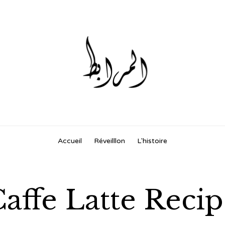
Skip
Accueil
Réveilllon
L'histoire
to
content
affe Latte Reci