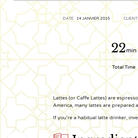
DATE:
14 JANVIER 2015
CLIENT:
22
min
Total Time
Lattes (or Caffe Lattes) are espress
America, many lattes are prepared as
If you’re a habitual latte drinker, i