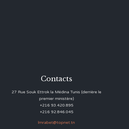
Contacts
27 Rue Souk Ettrok la Médina Tunis (derrière le
premier ministère)
+216 93.420.895
+216 92.846.045
lmrabet@topnet.tn