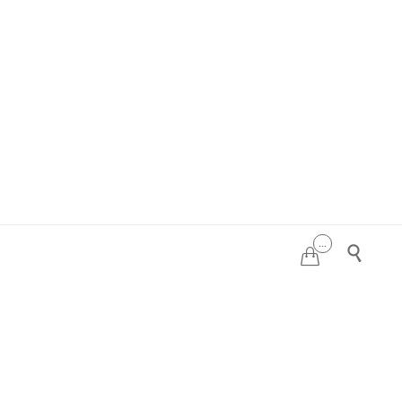
...

