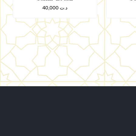
40,000
د.ت