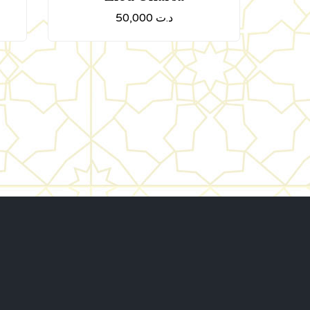
50,000
د.ت