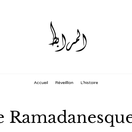
Skip
Accueil
Réveilllon
L'histoire
to
content
e Ramadanesqu