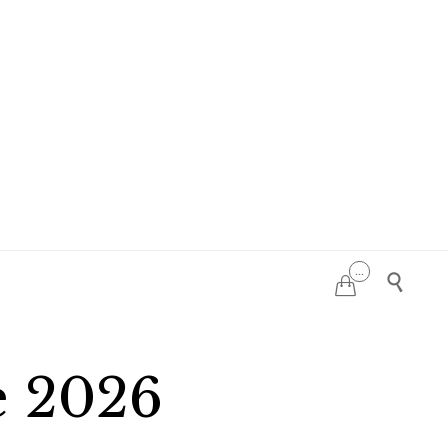
...


e 2026