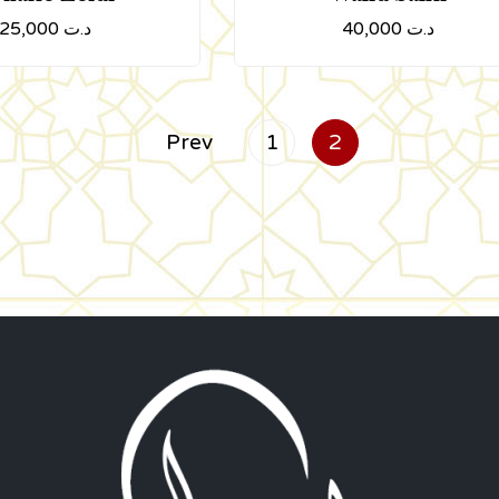
25,000
د.ت
40,000
د.ت
Prev
1
2