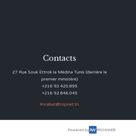
Contacts
27 Rue Souk Ettrok la Médina Tunis (derrière le
premier ministère)
+216 93.420.895
+216 92.846.045
lmrabet@topnet.tn
Powered by
PROXIWEB