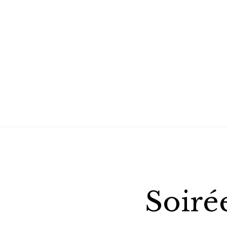
Soiré