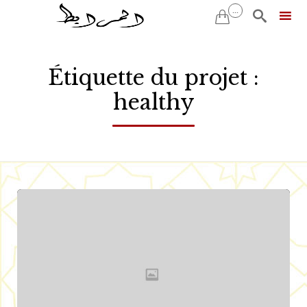
...


Skip
to
Étiquette du projet :
content
healthy