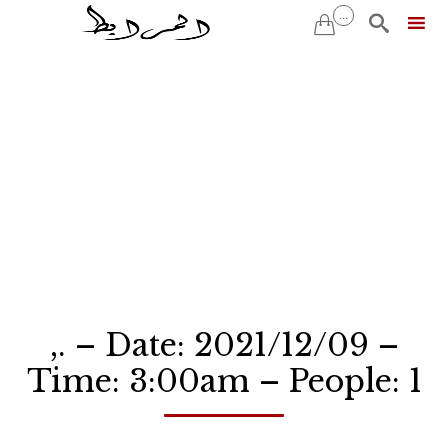
...


Skip
to
content
,. – Date: 2021/12/09 –
Time: 3:00am – People: 1