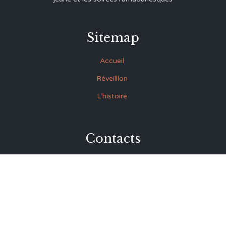
Sitemap
Accueil
Réveilllon
L’histoire
Contacts
27 Rue Souk Ettrok la Médina Tunis (derrière le premier
ministère)
+216 93.420.895
+216 92.846.045
lmrabet@topnet.tn