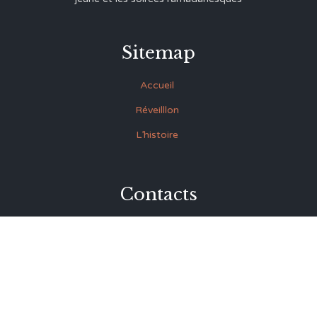
Sitemap
Accueil
Réveilllon
L’histoire
Contacts
27 Rue Souk Ettrok la Médina Tunis (derrière le premier
ministère)
+216 93.420.895
+216 92.846.045
lmrabet@topnet.tn