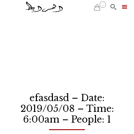
...


Skip
to
content
efasdasd – Date:
2019/05/08 – Time:
6:00am – People: 1