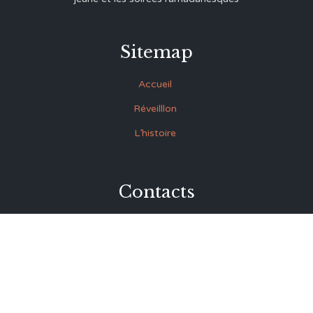
Sitemap
Accueil
Réveilllon
L’histoire
Contacts
27 Rue Souk Ettrok la Médina Tunis (derrière le premier
ministère)
+216 93.420.895
+216 92.846.045
lmrabet@topnet.tn