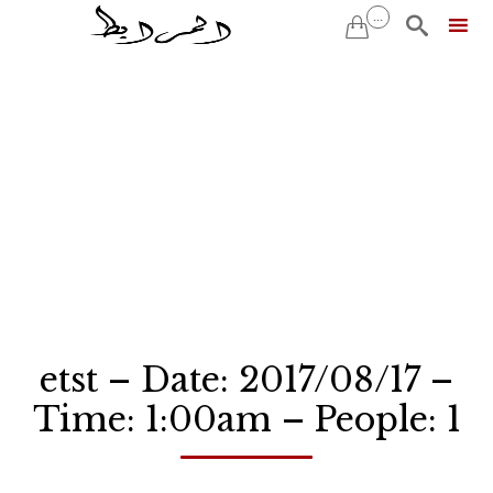
...


Skip
to
content
etst – Date: 2017/08/17 –
Time: 1:00am – People: 1