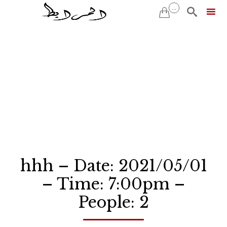
...


Skip
to
content
hhh – Date: 2021/05/01
– Time: 7:00pm –
People: 2