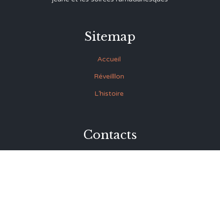
Sitemap
Accueil
Réveilllon
L’histoire
Contacts
27 Rue Souk Ettrok la Médina Tunis (derrière le premier
ministère)
+216 93.420.895
+216 92.846.045
lmrabet@topnet.tn