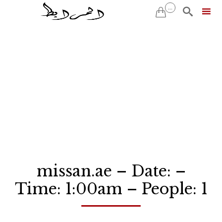
...


Skip
to
content
missan.ae – Date: –
Time: 1:00am – People: 1