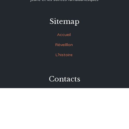
Sitemap
Accueil
Réveilllon
L’histoire
Contacts
27 Rue Souk Ettrok la Médina Tunis (derrière le premier
ministère)
+216 93.420.895
+216 92.846.045
lmrabet@topnet.tn