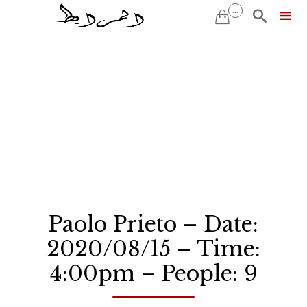
...


Skip
to
content
Paolo Prieto – Date:
2020/08/15 – Time:
4:00pm – People: 9