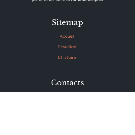
Sitemap
Accueil
Réveilllon
L’histoire
Contacts
27 Rue Souk Ettrok la Médina Tunis (derrière le premier
ministère)
+216 93.420.895
+216 92.846.045
lmrabet@topnet.tn