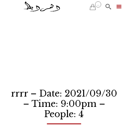
...


Skip
to
content
rrrr – Date: 2021/09/30
– Time: 9:00pm –
People: 4