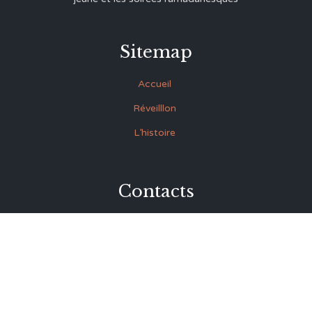
Sitemap
Accueil
Réveilllon
L’histoire
Contacts
27 Rue Souk Ettrok la Médina Tunis (derrière le premier
ministère)
+216 93.420.895
+216 92.846.045
lmrabet@topnet.tn