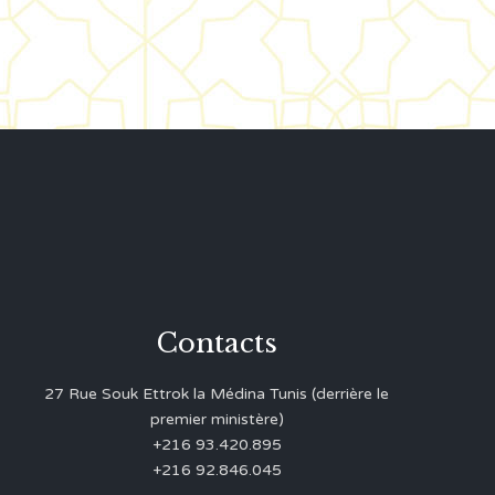
Contacts
27 Rue Souk Ettrok la Médina Tunis (derrière le
premier ministère)
+216 93.420.895
+216 92.846.045