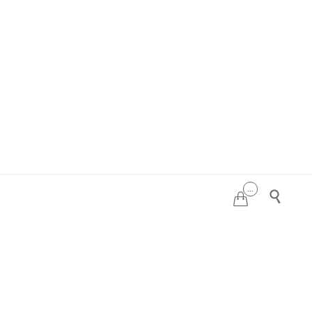
...

