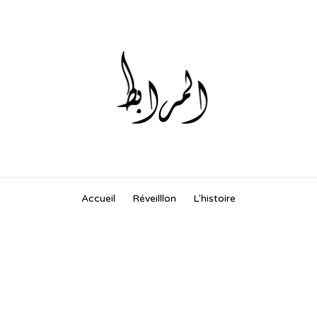
Skip
Accueil
Réveilllon
L'histoire
to
content