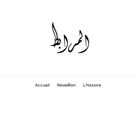
Skip
Accueil
Réveilllon
L'histoire
to
content