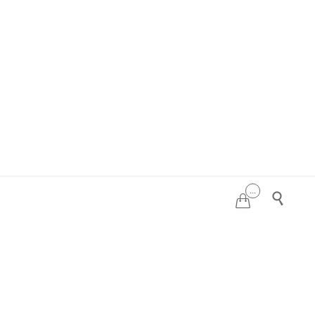
...

