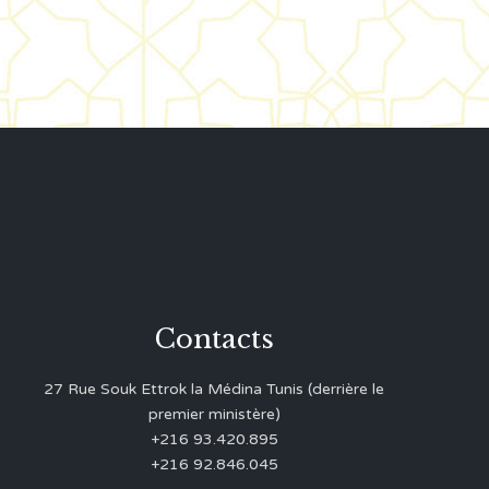
Contacts
27 Rue Souk Ettrok la Médina Tunis (derrière le
premier ministère)
+216 93.420.895
+216 92.846.045