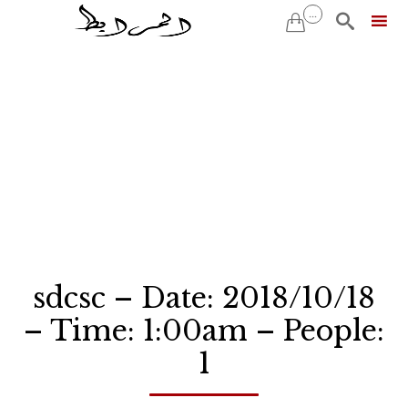
...


Skip
to
content
sdcsc – Date: 2018/10/18
– Time: 1:00am – People:
1