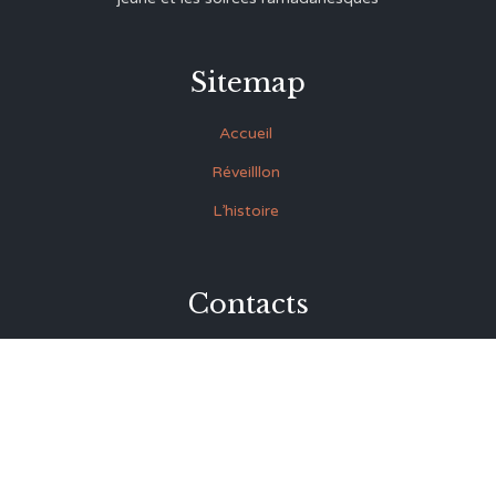
Sitemap
Accueil
Réveilllon
L’histoire
Contacts
27 Rue Souk Ettrok la Médina Tunis (derrière le premier
ministère)
+216 93.420.895
+216 92.846.045
lmrabet@topnet.tn