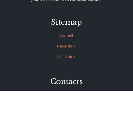
Sitemap
Accueil
Réveilllon
L’histoire
Contacts
27 Rue Souk Ettrok la Médina Tunis (derrière le premier
ministère)
+216 93.420.895
+216 92.846.045
lmrabet@topnet.tn