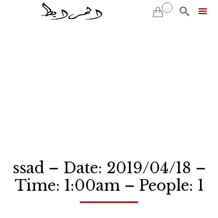
...


Skip
to
content
ssad – Date: 2019/04/18 –
Time: 1:00am – People: 1