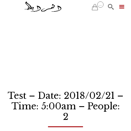
...


Skip
to
content
Test – Date: 2018/02/21 –
Time: 5:00am – People:
2