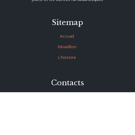
Sitemap
Accueil
Réveilllon
L’histoire
Contacts
27 Rue Souk Ettrok la Médina Tunis (derrière le premier
ministère)
+216 93.420.895
+216 92.846.045
lmrabet@topnet.tn