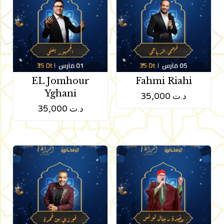
EL Jomhour
Fahmi Riahi
Yghani
35,000
د.ت
35,000
د.ت