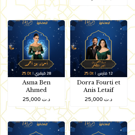
Asma Ben
Dorra Fourti et
Ahmed
Anis Letaif
25,000
د.ت
25,000
د.ت