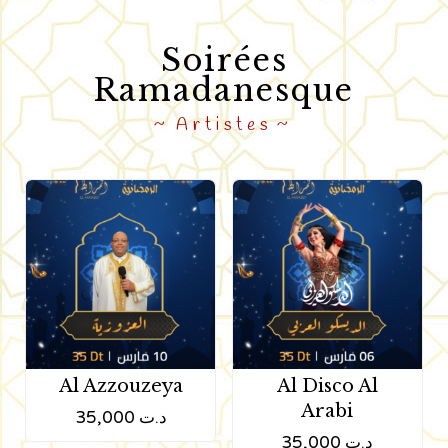
Soirées
Ramadanesque
Artistes
Al Azzouzeya
Al Disco Al
Arabi
35,000
د.ت
35,000
د.ت