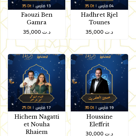
Faouzi Ben
Hadhret Rjel
Gamra
Tounes
35,000
د.ت
35,000
د.ت
Hichem Nagatti
Houssine
et Nouha
Eleffrit
Rhaiem
30,000
د.ت