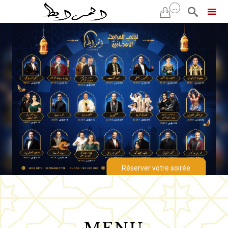
...


Skip
to
content
Réserver votre soirée