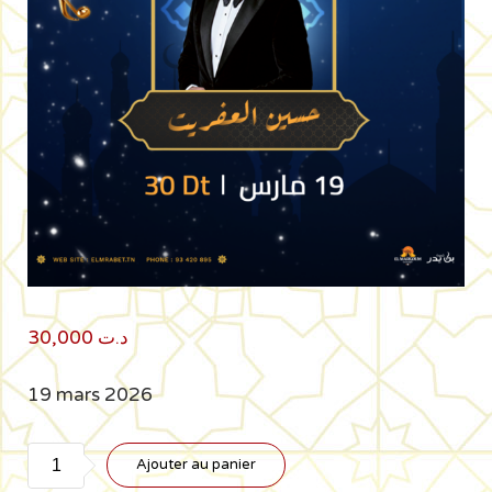
30,000
د.ت
19 mars 2026
quantité
Ajouter au panier
de