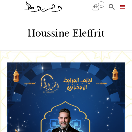
...


Skip
to
Houssine Eleffrit
content