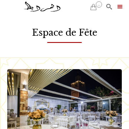
...


Skip
to
Espace de Fête
content