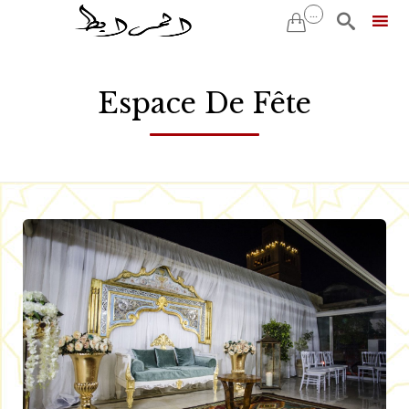
...


Skip
to
Espace De Fête
content