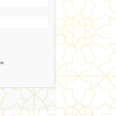
USE
.
Contacts