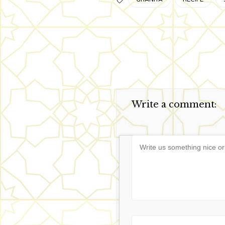

Write a comment:
Message
Name