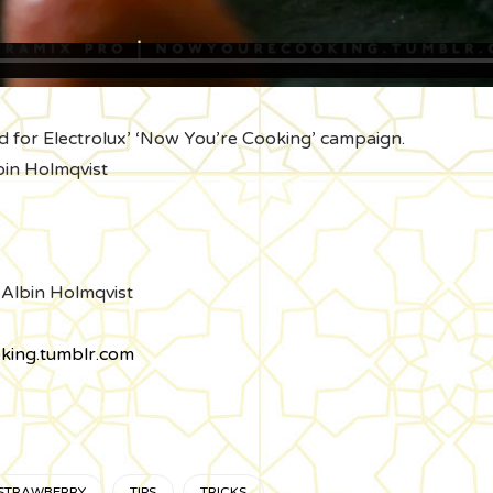
ed for Electrolux’ ‘Now You’re Cooking’ campaign.
lbin Holmqvist
 Albin Holmqvist
ing.tumblr.com
STRAWBERRY
TIPS
TRICKS