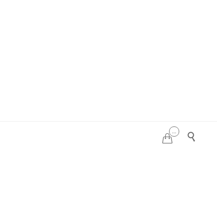
...

