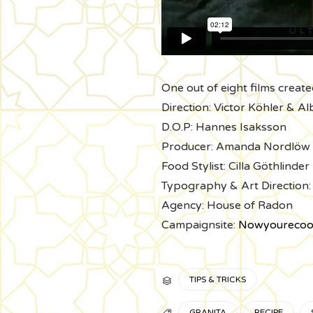
One out of eight films creat
Direction: Victor Köhler & A
D.O.P: Hannes Isaksson
Producer: Amanda Nordlöw
Food Stylist: Cilla Göthlinder
Typography & Art Direction:
Agency: House of Radon
Campaignsite:
Nowyourecook
CATÉGORIE
TIPS & TRICKS

TAGS
GRANITA
RECIPE