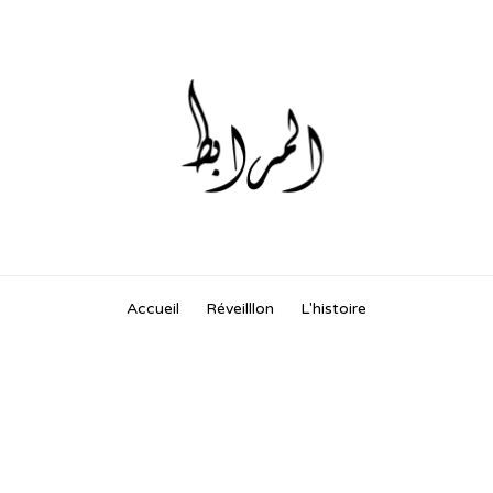
Skip
Accueil
Réveilllon
L'histoire
to
content